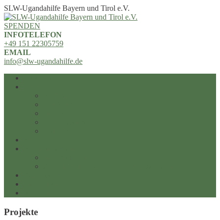
SLW-Ugandahilfe Bayern und Tirol e.V.
SPENDEN
INFOTELEFON
+49 151 22305759
EMAIL
info@slw-ugandahilfe.de
Aktuelles
Über Uns
St. Clare
Der Verein
Projekte
Über Uganda
Chronik
Presse
Volontär werden
Informationen
Anmeldeformular und Bewerbungsbogen
Bildergalerie
Lauf für uns
Spenden
Projekte