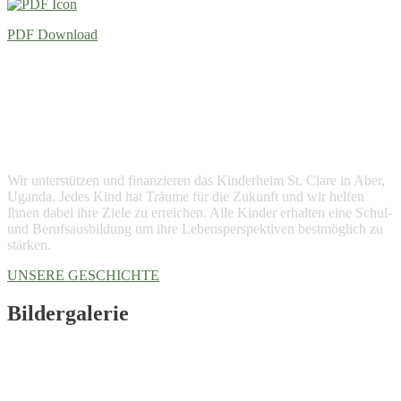
PDF Download
Wir unterstützen und finanzieren das Kinderheim St. Clare in Aber,
Uganda. Jedes Kind hat Träume für die Zukunft und wir helfen
Ihnen dabei ihre Ziele zu erreichen. Alle Kinder erhalten eine Schul-
und Berufsausbildung um ihre Lebensperspektiven bestmöglich zu
stärken.
UNSERE GESCHICHTE
Bildergalerie